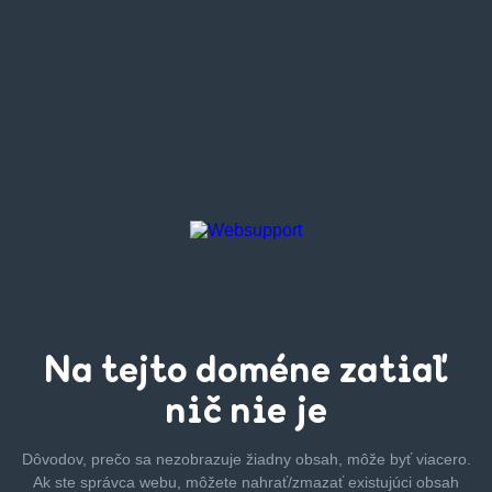
Na tejto
doméne zatiaľ
nič nie je
Dôvodov, prečo sa nezobrazuje žiadny obsah, môže byť
viacero.
Ak ste správca webu, môžete nahrať/zmazať
existujúci obsah